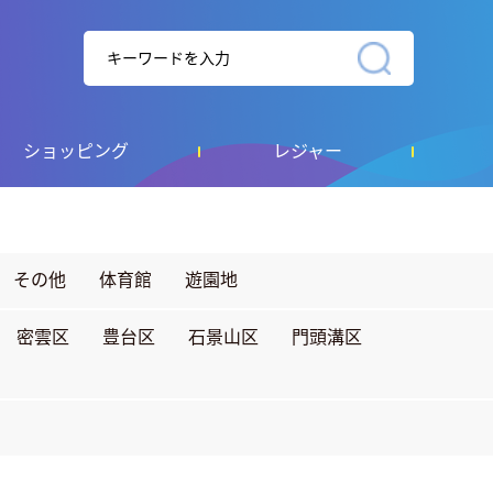
ショッピング
レジャー
その他
体育館
遊園地
密雲区
豊台区
石景山区
門頭溝区