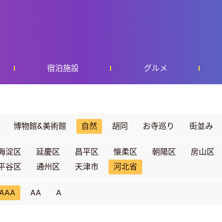
宿泊施設
グルメ
博物館&美術館
自然
胡同
お寺巡り
街並み
海淀区
延慶区
昌平区
懐柔区
朝陽区
房山区
平谷区
通州区
天津市
河北省
AAA
AA
A