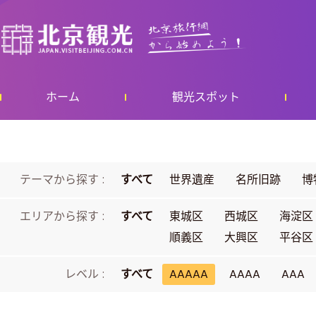
ホーム
観光スポット
テーマから探す :
すべて
世界遺産
名所旧跡
博
エリアから探す :
すべて
東城区
西城区
海淀区
順義区
大興区
平谷区
レベル :
すべて
AAAAA
AAAA
AAA