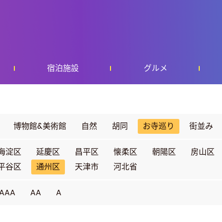
宿泊施設
グルメ
博物館&美術館
自然
胡同
お寺巡り
街並み
海淀区
延慶区
昌平区
懐柔区
朝陽区
房山区
平谷区
通州区
天津市
河北省
AAA
AA
A