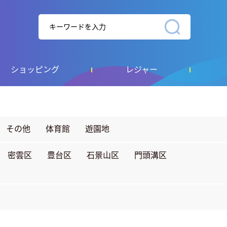
ショッピング
レジャー
その他
体育館
遊園地
密雲区
豊台区
石景山区
門頭溝区