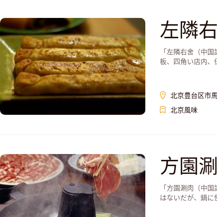
左隣
「左隣右舍（中国
板、四角い店内、伝
北京豊台区市馬
北京風味
方園
「方園涮肉（中国
はないだが、鍋に使う