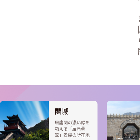
関城
居庸関の濃い緑を
頌える「居庸疊
翠」景観の所在地