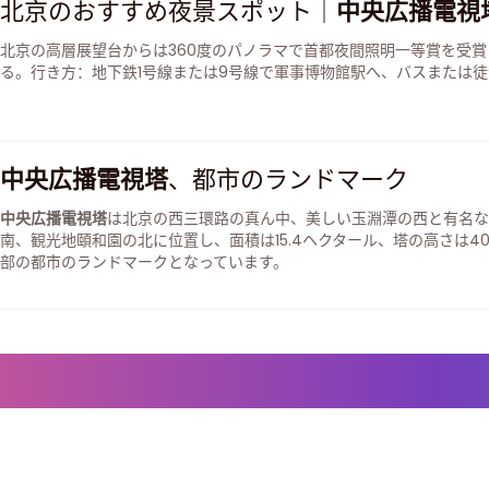
北京のおすすめ夜景スポット｜
中央広播電視
北京の高層展望台からは360度のパノラマで首都夜間照明一等賞を受
る。行き方：地下鉄1号線または9号線で軍事博物館駅へ、バスまたは
中央広播電視塔
、都市のランドマーク
中央広播電視塔
は北京の西三環路の真ん中、美しい玉淵潭の西と有名な
南、観光地頤和園の北に位置し、面積は15.4ヘクタール、塔の高さは4
部の都市のランドマークとなっています。