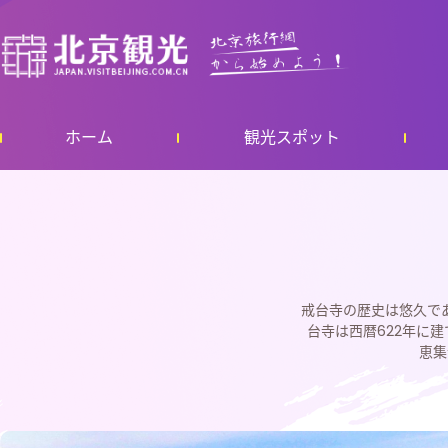
ホーム
観光スポット
戒台寺の歴史は悠久で
台寺は西暦622年に
恵集