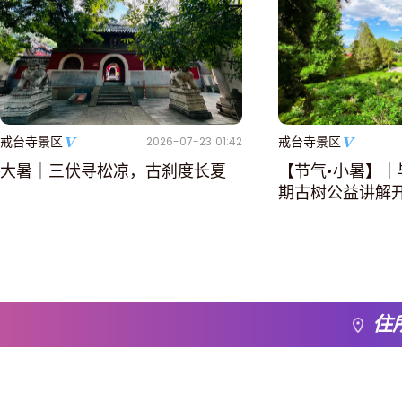
戒台寺景区
戒台寺景区
2026-07-23 01:42
大暑｜三伏寻松凉，古刹度长夏
【节气•小暑】｜
期古树公益讲解开
住所