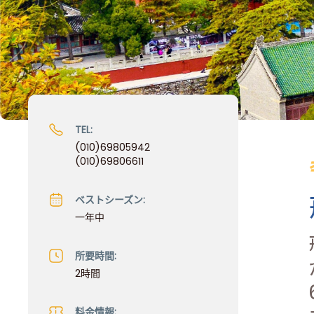
TEL:
(010)69805942
(010)69806611
ベストシーズン:
一年中
所要時間:
2時間
料金情報: