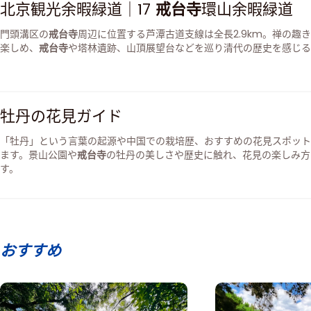
北京観光余暇緑道｜17
戒台寺
環山余暇緑道
門頭溝区の
戒台寺
周辺に位置する芦潭古道支線は全長2.9km。禅の趣
楽しめ、
戒台寺
や塔林遺跡、山頂展望台などを巡り清代の歴史を感じる
牡丹の花見ガイド
「牡丹」という言葉の起源や中国での栽培歴、おすすめの花見スポット
ます。景山公園や
戒台寺
の牡丹の美しさや歴史に触れ、花見の楽しみ方
す。
おすすめ