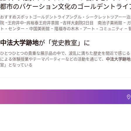
都市のバケーション文化のゴールデントライ
おすすめスポットゴールデントライアングル・シークレットツアー一泊
院 -王府井中-呉裕泰王府井茶館 -吉祥大劇院2日目 南池子美術館 - 
ト・センター - 中国美術館 - 隆福寺の木木・アート・コミュニティ – 
国児童芸術劇場 – 史家胡同博物館 - 大華城市舞台芸術センター - 首都
「当然有劇」 劇場2日目 商務出版社、涵芬楼書店、紫金城市書院、三
中法大学跡地
が「党史教室」に
店、隆福寺更読書店3日目北京大学紅棟、
中法大学跡地
、新青年編集部
居）、中山公園所要時間：2～3日 交通：地下鉄
ひとつひとつの貴重な展示品の中で、波乱に満ちた歴史を間近で感じることがで
による体験授業やテーマパーティーなどの活動を通じて、
中法大学跡地
室」となっている