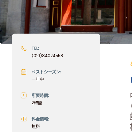
TEL:
(010)84024558
ベストシーズン:
一年中
所要時間:
2時間
料金情報:
無料