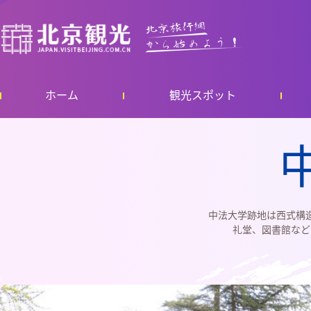
ホーム
観光スポット
中法大学跡地は西式構
礼堂、図書館など