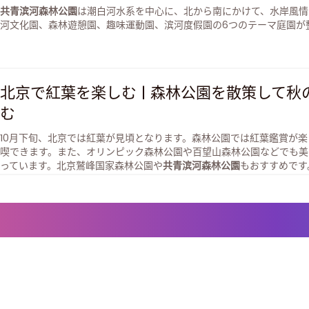
共青滨河森林公園
は潮白河水系を中心に、北から南にかけて、水岸風情
河文化園、森林遊憩園、趣味運動園、滨河度假園の6つのテーマ庭園が
北京で紅葉を楽しむ | 森林公園を散策して秋
む
10月下旬、北京では紅葉が見頃となります。森林公園では紅葉鑑賞が
喫できます。また、オリンピック森林公園や百望山森林公園などでも美
っています。北京鷲峰国家森林公園や
共青滨河森林公園
もおすすめです