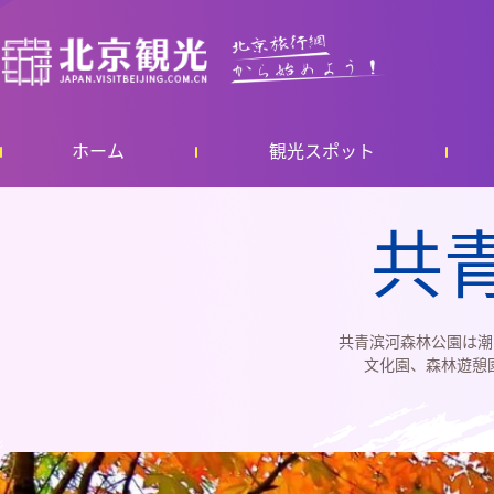
ホーム
観光スポット
共
共青滨河森林公園は潮
文化園、森林遊憩