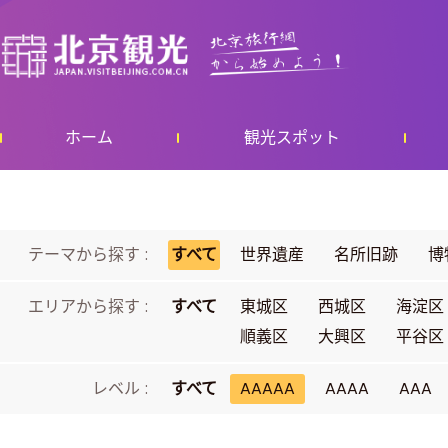
ホーム
観光スポット
テーマから探す :
すべて
世界遺産
名所旧跡
博
エリアから探す :
すべて
東城区
西城区
海淀区
順義区
大興区
平谷区
レベル :
すべて
AAAAA
AAAA
AAA