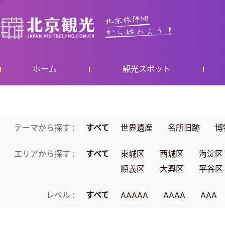
ホーム
観光スポット
テーマから探す :
すべて
世界遺産
名所旧跡
博
エリアから探す :
すべて
東城区
西城区
海淀区
順義区
大興区
平谷区
レベル :
すべて
AAAAA
AAAA
AAA