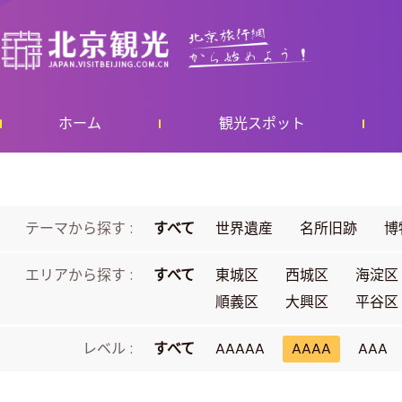
ホーム
観光スポット
テーマから探す :
すべて
世界遺産
名所旧跡
博
エリアから探す :
すべて
東城区
西城区
海淀区
順義区
大興区
平谷区
レベル :
すべて
AAAAA
AAAA
AAA