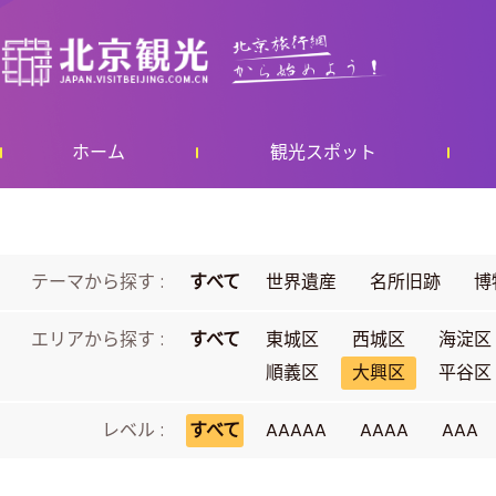
ホーム
観光スポット
テーマから探す :
すべて
世界遺産
名所旧跡
博
エリアから探す :
すべて
東城区
西城区
海淀区
順義区
大興区
平谷区
レベル :
すべて
AAAAA
AAAA
AAA