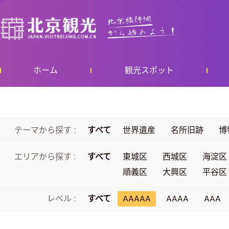
ホーム
観光スポット
テーマから探す :
すべて
世界遺産
名所旧跡
博
エリアから探す :
すべて
東城区
西城区
海淀区
順義区
大興区
平谷区
レベル :
すべて
AAAAA
AAAA
AAA