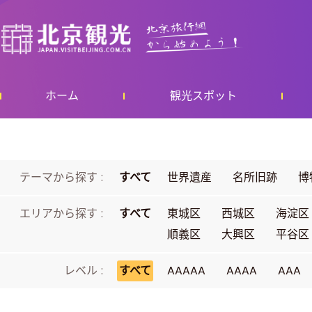
ホーム
観光スポット
テーマから探す :
すべて
世界遺産
名所旧跡
博
エリアから探す :
すべて
東城区
西城区
海淀区
順義区
大興区
平谷区
レベル :
すべて
AAAAA
AAAA
AAA