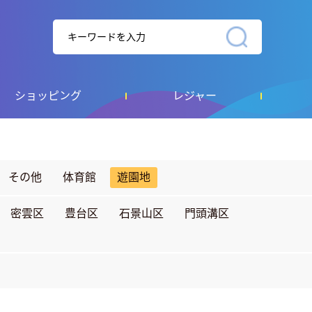
ショッピング
レジャー
その他
体育館
遊園地
密雲区
豊台区
石景山区
門頭溝区