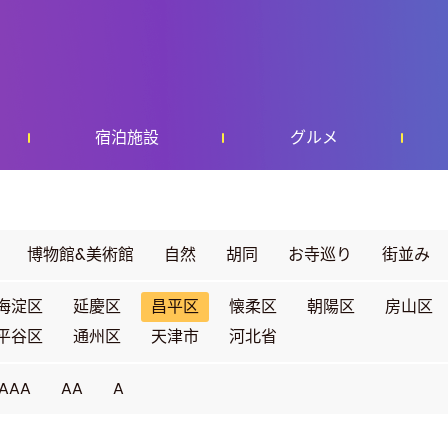
宿泊施設
グルメ
博物館&美術館
自然
胡同
お寺巡り
街並み
海淀区
延慶区
昌平区
懐柔区
朝陽区
房山区
平谷区
通州区
天津市
河北省
AAA
AA
A