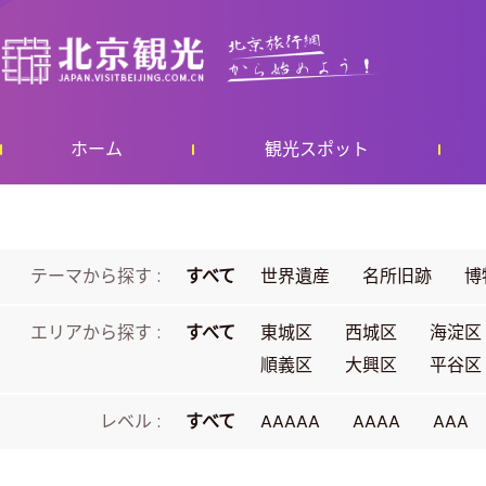
ホーム
観光スポット
テーマから探す :
すべて
世界遺産
名所旧跡
博
エリアから探す :
すべて
東城区
西城区
海淀区
順義区
大興区
平谷区
レベル :
すべて
AAAAA
AAAA
AAA