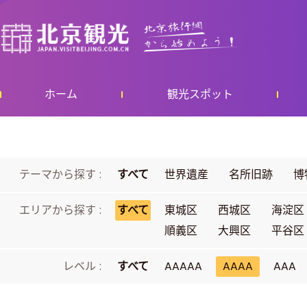
ホーム
観光スポット
テーマから探す :
すべて
世界遺産
名所旧跡
博
エリアから探す :
すべて
東城区
西城区
海淀区
順義区
大興区
平谷区
レベル :
すべて
AAAAA
AAAA
AAA