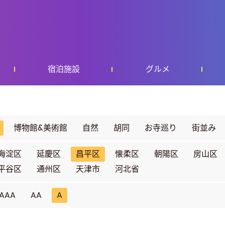
宿泊施設
グルメ
博物館&美術館
自然
胡同
お寺巡り
街並み
海淀区
延慶区
昌平区
懐柔区
朝陽区
房山区
平谷区
通州区
天津市
河北省
AAA
AA
A