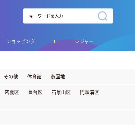
ショッピング
レジャー
その他
体育館
遊園地
密雲区
豊台区
石景山区
門頭溝区