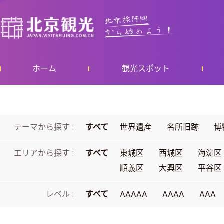
ホーム
観光スポット
テーマから探す :
すべて
世界遺産
名所旧跡
博
エリアから探す :
すべて
東城区
西城区
海淀区
順義区
大興区
平谷区
レベル :
すべて
AAAAA
AAAA
AAA