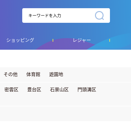
ショッピング
レジャー
その他
体育館
遊園地
密雲区
豊台区
石景山区
門頭溝区