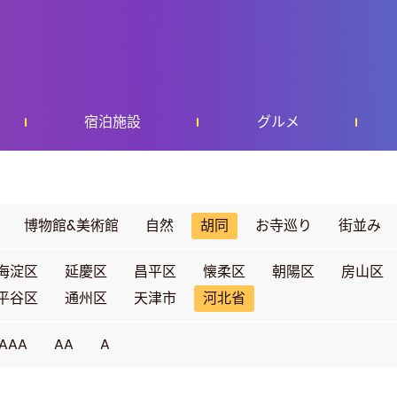
宿泊施設
グルメ
博物館&美術館
自然
胡同
お寺巡り
街並み
海淀区
延慶区
昌平区
懐柔区
朝陽区
房山区
平谷区
通州区
天津市
河北省
AAA
AA
A