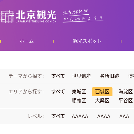
ホーム
観光スポット
テーマから探す :
すべて
世界遺産
名所旧跡
博
エリアから探す :
すべて
東城区
西城区
海淀区
順義区
大興区
平谷区
レベル :
すべて
AAAAA
AAAA
AAA