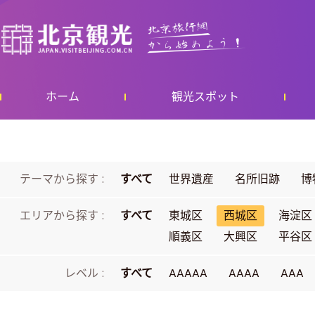
ホーム
観光スポット
テーマから探す :
すべて
世界遺産
名所旧跡
博
エリアから探す :
すべて
東城区
西城区
海淀区
順義区
大興区
平谷区
レベル :
すべて
AAAAA
AAAA
AAA