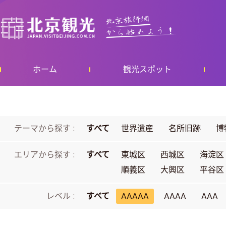
ホーム
観光スポット
テーマから探す :
すべて
世界遺産
名所旧跡
博
エリアから探す :
すべて
東城区
西城区
海淀区
順義区
大興区
平谷区
レベル :
すべて
AAAAA
AAAA
AAA