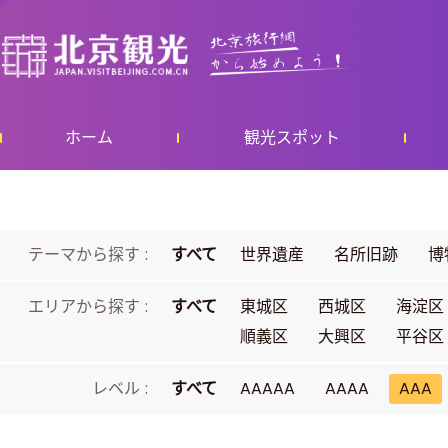
ホーム
観光スポット
テーマから探す :
すべて
世界遺産
名所旧跡
博
エリアから探す :
すべて
東城区
西城区
海淀区
順義区
大興区
平谷区
レベル :
すべて
AAAAA
AAAA
AAA