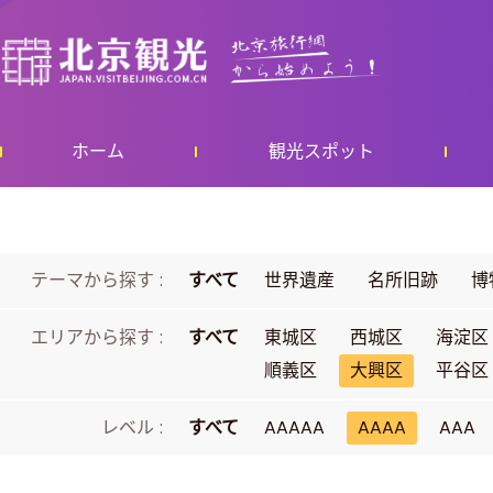
ホーム
観光スポット
テーマから探す :
すべて
世界遺産
名所旧跡
博
エリアから探す :
すべて
東城区
西城区
海淀区
順義区
大興区
平谷区
レベル :
すべて
AAAAA
AAAA
AAA