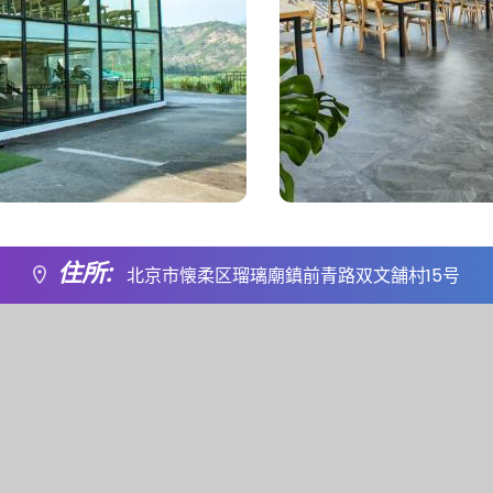
住所:
北京市懐柔区瑠璃廟鎮前青路双文舗村15号