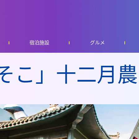
宿泊施設
グルメ
そこ」十二月農