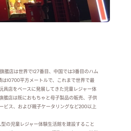
艦店は世界で127番目、中国では3番目のハム
は10700平方メートルで、これまで世界で最
玩具店をベースに発展してきた児童レジャー体
て、王府井旗艦店は既におもちゃと母子製品の販売、子供
ービス、および親子ケータリングなど200以上
没入型の児童レジャー体験生活館を建設すること