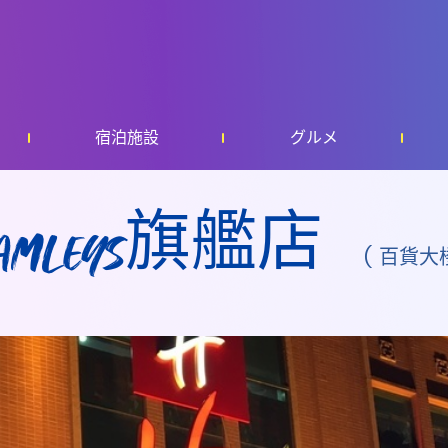
宿泊施設
グルメ
amleys旗艦店
( 百貨大