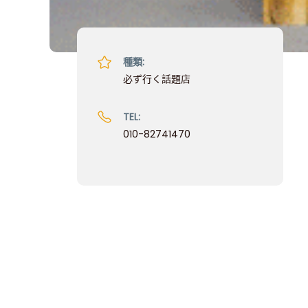
種類:
必ず行く話題店
TEL:
010-82741470