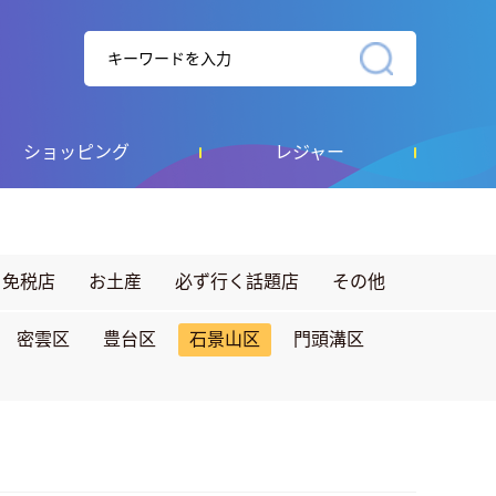
ショッピング
レジャー
免税店
お土産
必ず行く話題店
その他
密雲区
豊台区
石景山区
門頭溝区