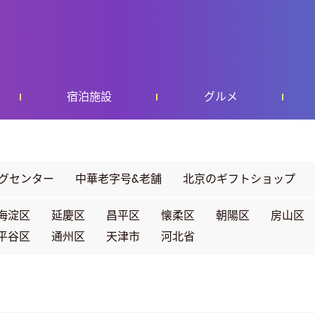
宿泊施設
グルメ
グセンター
中華老字号&老舗
北京のギフトショップ
海淀区
延慶区
昌平区
懐柔区
朝陽区
房山区
平谷区
通州区
天津市
河北省