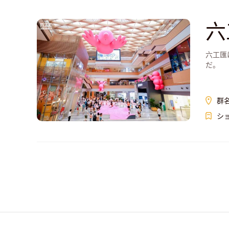
六
六工匯
だ。
群
シ