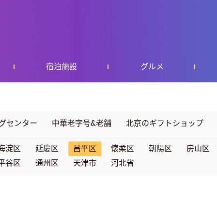
宿泊施設
グルメ
グセンター
中華老字号&老舗
北京のギフトショップ
海淀区
延慶区
昌平区
懐柔区
朝陽区
房山区
平谷区
通州区
天津市
河北省