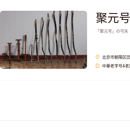
聚元
「聚元号」の弓矢
北京市朝陽区
中華老字号&老