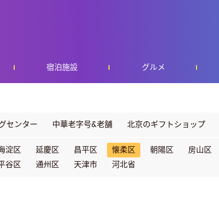
宿泊施設
グルメ
グセンター
中華老字号&老舗
北京のギフトショップ
海淀区
延慶区
昌平区
懐柔区
朝陽区
房山区
平谷区
通州区
天津市
河北省