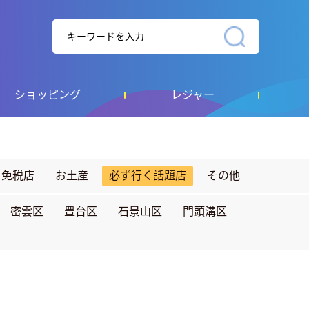
ショッピング
レジャー
免税店
お土産
必ず行く話題店
その他
密雲区
豊台区
石景山区
門頭溝区