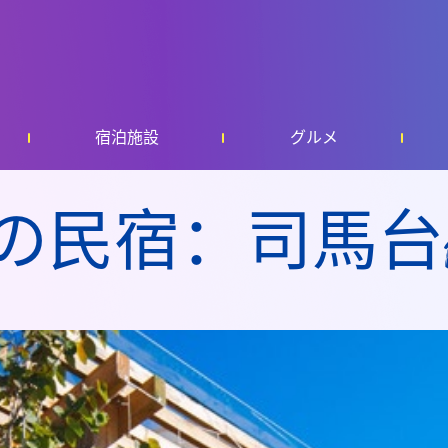
宿泊施設
グルメ
の民宿：司馬台1