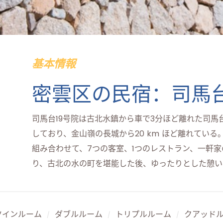
基本情報
密雲区の民宿：司馬台
司馬台19号院は古北水鎮から車で3分ほど離れた司
しており、金山嶺の長城から20 km ほど離れている
組み合わせて、7つの客室、1つのレストラン、一軒
り、古北の水の町を堪能した後、ゆったりとした憩い
ツインルーム
ダブルルーム
トリプルルーム
クアッド
/
/
/