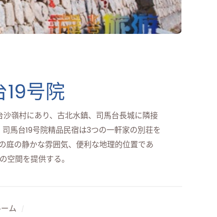
19号院
馬台沙嶺村にあり、古北水鎮、司馬台長城に隣接
。司馬台19号院精品民宿は3つの一軒家の別荘を
家の庭の静かな雰囲気、便利な地理的位置であ
の空間を提供する。
ルーム
/