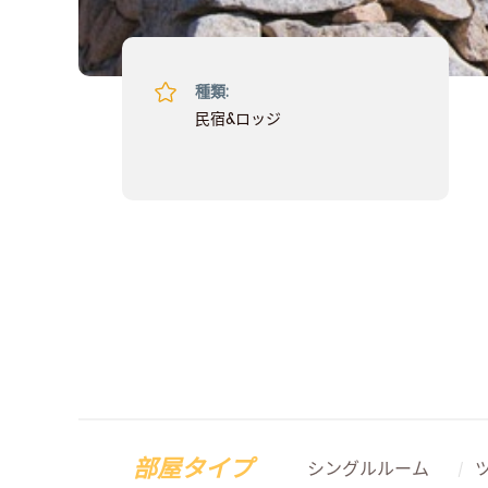
種類:
民宿&ロッジ
部屋タイプ
シングルルーム
/