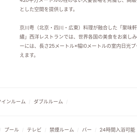
420平方メートルの柱のない大宴会場を完備し、高
とした空間を提供します。
京川粤（北京・四川・広東）料理が融合した「聚味軒
繡」西洋レストランでは、世界各国の美食をお楽しみ
ーには、長さ25メートル×幅10メートルの室内日光
えます。
ツインルーム
ダブルルーム
/
/
プール
テレビ
禁煙ルーム
バー
24時間入浴可能
/
/
/
/
/