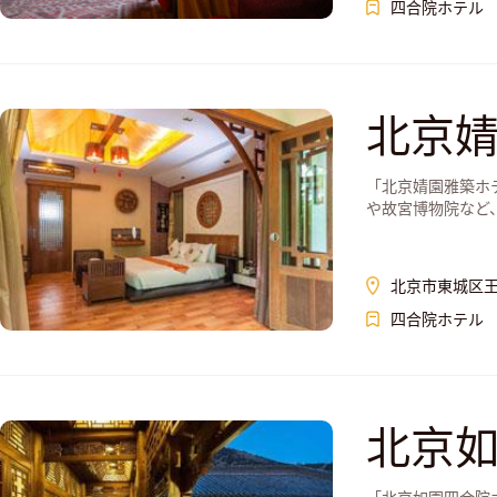
四合院ホテル
北京
「北京婧園雅築ホ
や故宮博物院など、北
北京市東城区王
四合院ホテル
北京