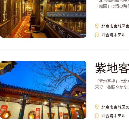
「北京如園四合院
「如園」は清の時代
北京市東城区東
四合院ホテル
紫地
「紫地客桟」は北
京で一番賑やかなエリ
北京市東城区の
四合院ホテル