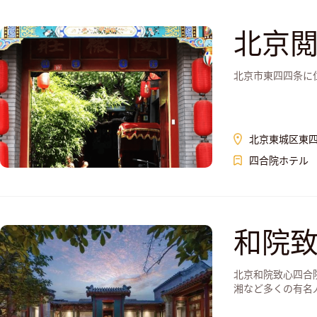
北京
北京市東四四条に
北京東城区東四
四合院ホテル
和院
北京和院致心四合
湘など多くの有名