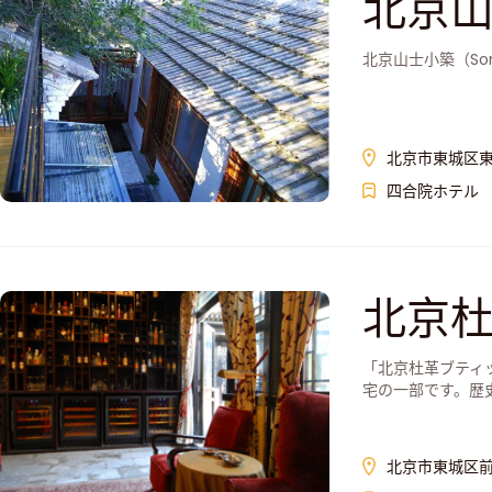
北京
北京山士小築（Son
北京市東城区東
四合院ホテル
北京
「北京杜革ブティ
宅の一部です。歴史あ
北京市東城区前