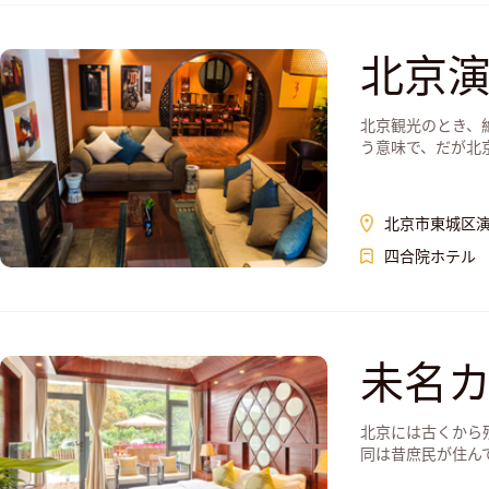
北京演
北京観光のとき、
う意味で、だが北京の
北京市東城区演
四合院ホテル
未名
北京には古くから
同は昔庶民が住んでい