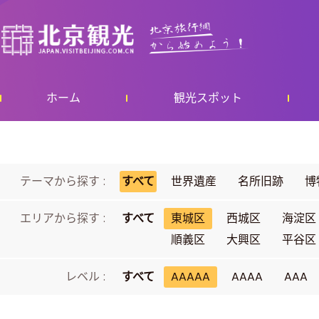
ホーム
観光スポット
テーマから探す :
すべて
世界遺産
名所旧跡
博
エリアから探す :
すべて
東城区
西城区
海淀区
順義区
大興区
平谷区
レベル :
すべて
AAAAA
AAAA
AAA