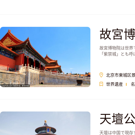
故宮博
故宮博物院は世界
「紫禁城」とも呼
北京市東城区景
世界遺産
名
天壇
天壇は中国で現存