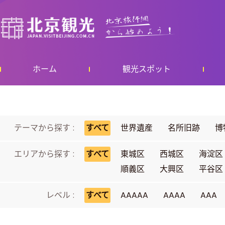
ホーム
観光スポット
テーマから探す :
すべて
世界遺産
名所旧跡
博
エリアから探す :
すべて
東城区
西城区
海淀区
順義区
大興区
平谷区
レベル :
すべて
AAAAA
AAAA
AAA