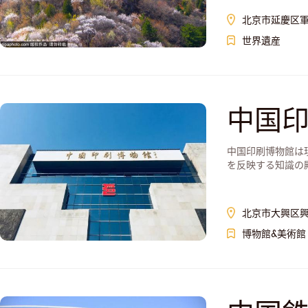
北京市延慶区
世界遺産
中国
中国印刷博物館は
を反映する知識の
北京市大興区興
博物館&美術館