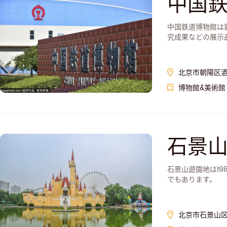
中国
中国鉄道博物館は
究成果などの展示
オン、東郊パビリ
北京市朝陽区酒
博物館&美術館
石景
石景山遊園地は1
でもあります。
北京市石景山区