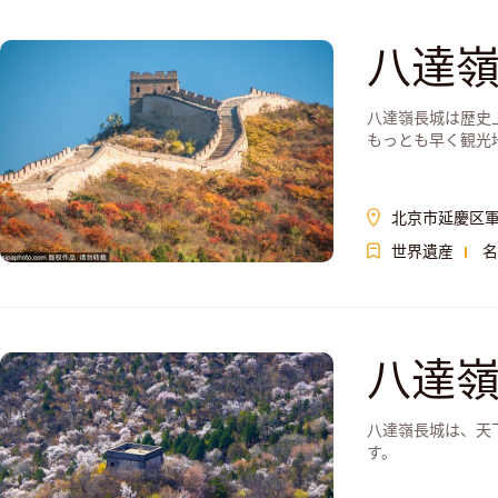
八達
八達嶺長城は歴史
もっとも早く観光
北京市延慶区
世界遺産
名
八達
八達嶺長城は、天
す。