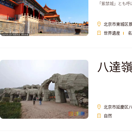
「紫禁城」とも呼
北京市東城区景
世界遺産
名
八達
北京市延慶区八
自然