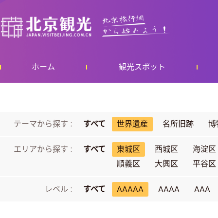
ホーム
観光スポット
テーマから探す :
すべて
世界遺産
名所旧跡
博
エリアから探す :
すべて
東城区
西城区
海淀区
順義区
大興区
平谷区
レベル :
すべて
AAAAA
AAAA
AAA