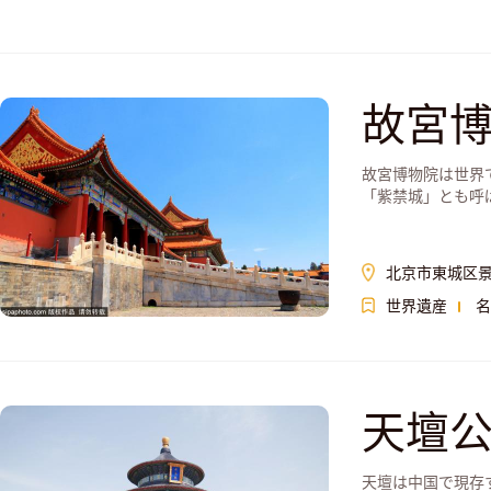
故宮博
故宮博物院は世界
「紫禁城」とも呼
北京市東城区景
世界遺産
名
天壇
天壇は中国で現存