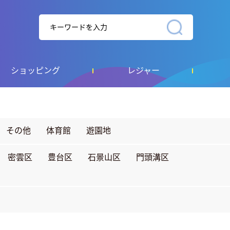
ショッピング
レジャー
その他
体育館
遊園地
密雲区
豊台区
石景山区
門頭溝区