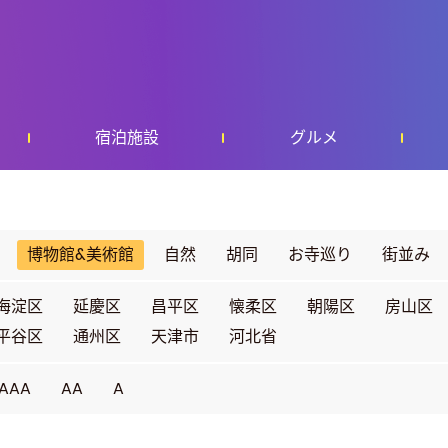
宿泊施設
グルメ
博物館&美術館
自然
胡同
お寺巡り
街並み
海淀区
延慶区
昌平区
懐柔区
朝陽区
房山区
平谷区
通州区
天津市
河北省
AAA
AA
A