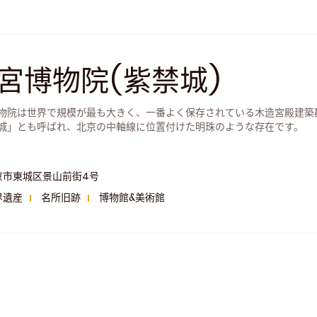
宮博物院(紫禁城)
物院は世界で規模が最も大きく、一番よく保存されている木造宮殿建築
城」とも呼ばれ、北京の中軸線に位置付けた明珠のような存在です。
京市東城区景山前街4号
界遺産
名所旧跡
博物館&美術館