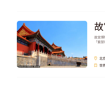
故
故宮博
「紫禁
北
世