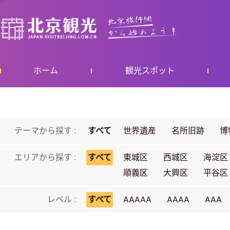
ホーム
観光スポット
テーマから探す :
すべて
世界遺産
名所旧跡
博
エリアから探す :
すべて
東城区
西城区
海淀区
順義区
大興区
平谷区
レベル :
すべて
AAAAA
AAAA
AAA