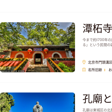
潭柘
今まで約1700
る」という民間の
北京市門頭溝
名所旧跡
お
孔廟
孔廟は東城区の北