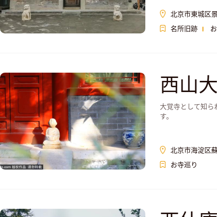
北京市東城区景
名所旧跡
お
西山
大覚寺として知ら
す。
北京市海淀区蘇
お寺巡り