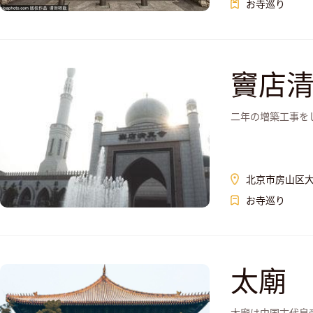
お寺巡り
竇店
二年の増築工事を
北京市房山区
お寺巡り
太廟