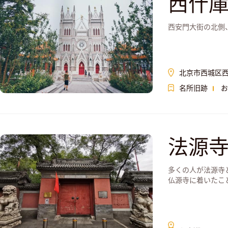
西什
西安門大街の北側
北京市西城区西
名所旧跡
お
法源
多くの人が法源寺
仏源寺に着いたこ