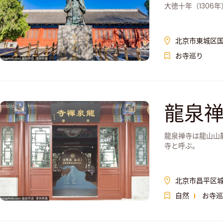
大徳十年（1306
北京市東城区国
お寺巡り
龍泉
龍泉禅寺は龍山山
寺と呼ぶ。
北京市昌平区城
自然
お寺巡