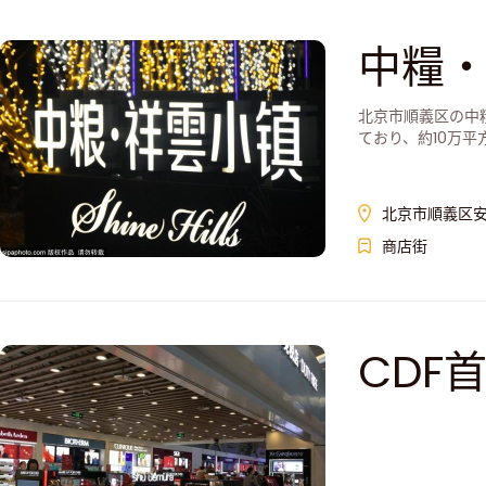
中糧
北京市順義区の中
ており、約10万
北京市順義区安
商店街
CDF