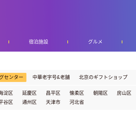
宿泊施設
グルメ
グセンター
中華老字号&老舗
北京のギフトショップ
海淀区
延慶区
昌平区
懐柔区
朝陽区
房山区
平谷区
通州区
天津市
河北省