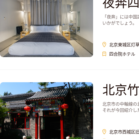
夜奔
「夜奔」には中国
いかがでしょう。「夜
北京東城区灯草
四合院ホテル
北京
北京市の中軸線の
それが今回紹介したい
北京市西城区旧