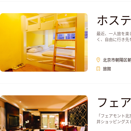
ホス
最近、一人旅を楽
く、自由に行き先を決
北京市朝陽区
旅館
フェ
「フェアモント北
井ショッピングストリ