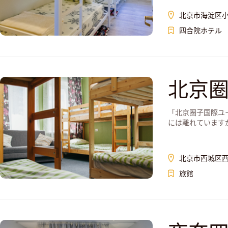
北京市海淀区小
四合院ホテル
北京
「北京圈子国際ユ
には離れていますが、
北京市西城区西
旅館