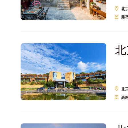
北
民
北
北
高