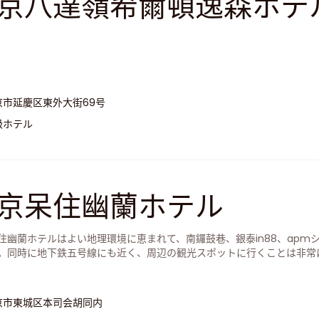
京八達嶺希爾頓逸森ホテ
京市延慶区東外大街69号
級ホテル
京呆住幽蘭ホテル
住幽蘭ホテルはよい地理環境に恵まれて、南鑼鼓巷、銀泰in88、ap
。同時に地下鉄五号線にも近く、周辺の観光スポットに行くことは非常
京市東城区本司会胡同内