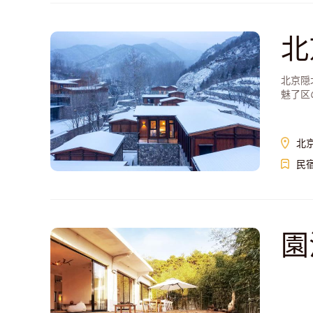
北
北京隠
魅了区
北
民
園