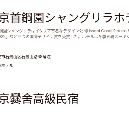
京首鋼園シャングリラホ
園シャングリラはイタリア有名なデザイン公司Lissoni Casal Ribeiro
a 2022」など三つの国際デザイン賞を受賞した。ホテルは冬季五輪スー
を誇る新たなランドマークとなる。
京市石景山区石景山路68号院
級ホテル
京爨舍高級民宿