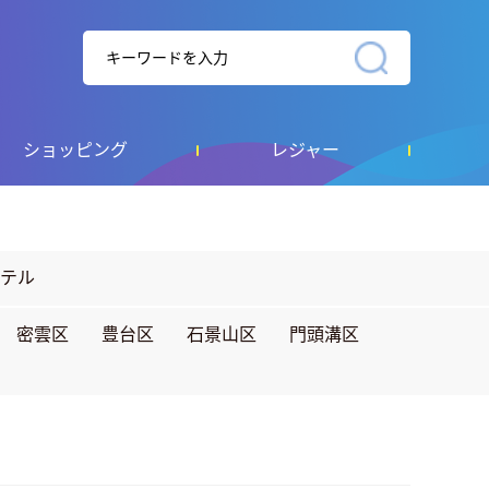
ショッピング
レジャー
テル
密雲区
豊台区
石景山区
門頭溝区