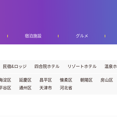
宿泊施設
グルメ
民宿&ロッジ
四合院ホテル
リゾートホテル
温泉ホ
海淀区
延慶区
昌平区
懐柔区
朝陽区
房山区
平谷区
通州区
天津市
河北省