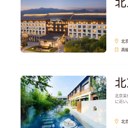
北
北
高
北
北京呆
に近い
北