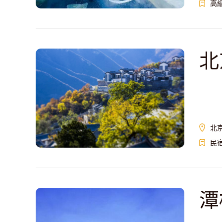
高
北
北
民
潭