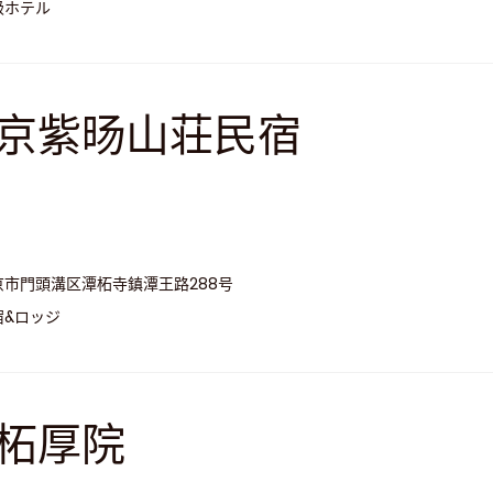
級ホテル
京紫旸山荘民宿
京市門頭溝区潭柘寺鎮潭王路288号
宿&ロッジ
柘厚院