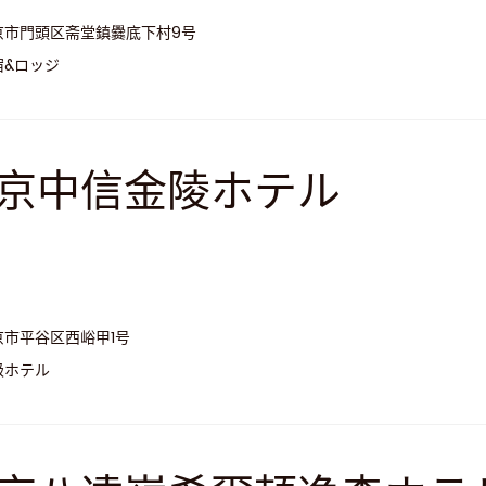
京市門頭区斋堂鎮爨底下村9号
宿&ロッジ
京中信金陵ホテル
京市平谷区西峪甲1号
級ホテル