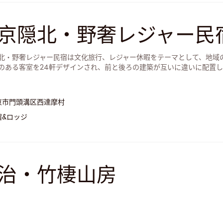
京隠北・野奢レジャー民
北・野奢レジャー民宿は文化旅行、レジャー休暇をテーマとして、地域
のある客室を24軒デザインされ、前と後ろの建築が互いに違いに配置
京市門頭溝区西達摩村
宿&ロッジ
治・竹棲山房