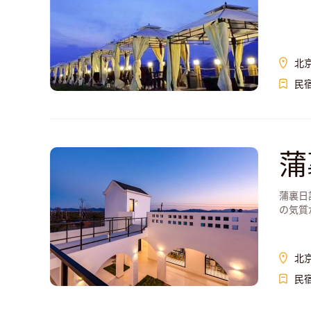
北
民
蒲
蒲裏日
の気質
を備え
北
民