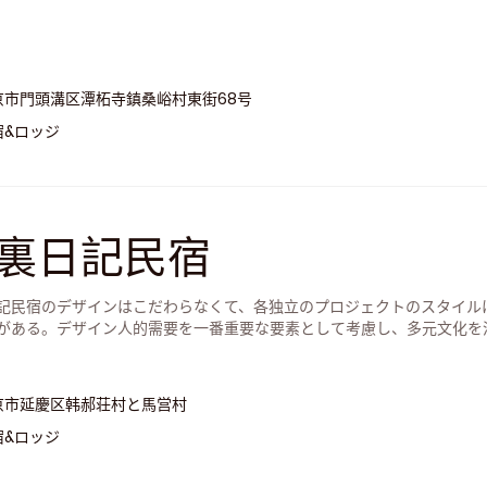
京市門頭溝区潭柘寺鎮桑峪村東街68号
宿&ロッジ
裏日記民宿
記民宿のデザインはこだわらなくて、各独立のプロジェクトのスタイル
がある。デザイン人的需要を一番重要な要素として考慮し、多元文化を
、より生き生きになった。
京市延慶区韩郝荘村と馬営村
宿&ロッジ