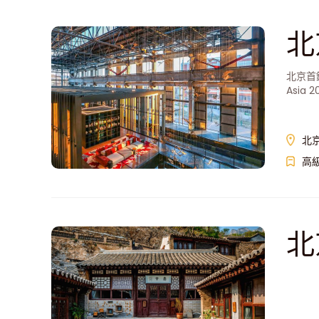
北
北京首鋼
Asi
ション
北
高
北