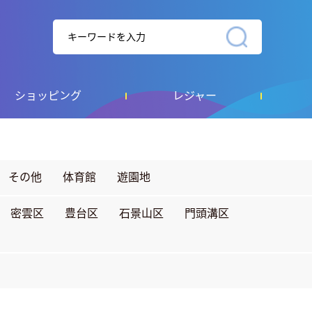
ショッピング
レジャー
その他
体育館
遊園地
密雲区
豊台区
石景山区
門頭溝区