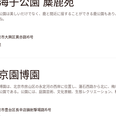
海子公園 麋鹿苑
公園は美しいだけでなく、鹿と間近に接することができる鹿公園もあり
ね。
京市大興区黄亦路16号
然
京園博園
博園は、北京市房山区の永定河の西岸に位置し、蓮石西路から北に、梅
公園である。公園には、庭園芸術、文化景観、生態レクリエーション、
京市豊台区長辛店鎮射撃場路15号