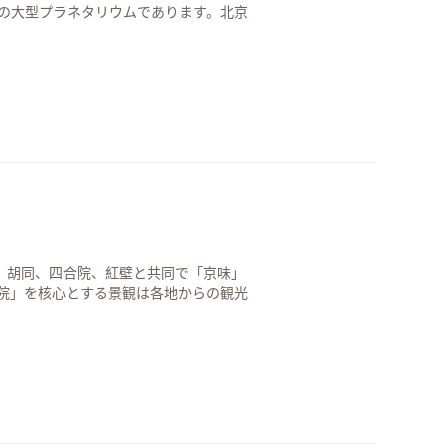
初の大型プラネタリウムであります。北京
場者を魅了してきました。現在では全国
、胡同、四合院、紅壁と共同で「京味」
院」を核心とする景観は各地からの観光
さを感じる。