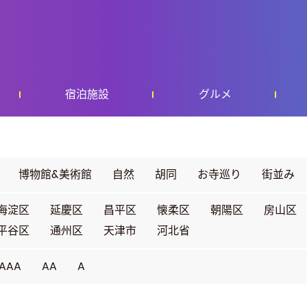
宿泊施設
グルメ
博物館&美術館
自然
胡同
お寺巡り
街並み
海淀区
延慶区
昌平区
懐柔区
朝陽区
房山区
平谷区
通州区
天津市
河北省
AAA
AA
A