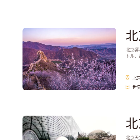
北
北京響
トル、
外で自
北
世
北
北京天