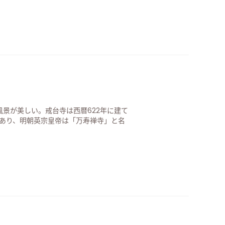
景が美しい。戒台寺は西暦622年に建て
であり、明朝英宗皇帝は「万寿禅寺」と名