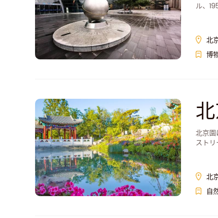
ル、1
天文館
AAA
北
博
北
北京園
ストリ
客を歓
北
自