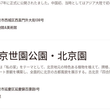
957年に正式に公開されたました。中国初、当時としてはアジア大陸で
は、60年以上にわたり、そのユニークな演出で何世代にもわたって来
A級の観光名所となっています。
京市西城区西直門外大街138号
物館&美術館
京世園公園・北京園
は「私の家」をテーマとして、北京地元の特色ある植物を植えて、牌楼
ート景観を構築し、全面的に北京の古都風貌を展示する。古北京「四合
迎するという意味を含み、各地の観光客は小院の中で北京の伝統の美し
京市延慶区延慶鎭百康路1号
然