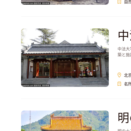
自
中
中法大
築と施
北
名
明