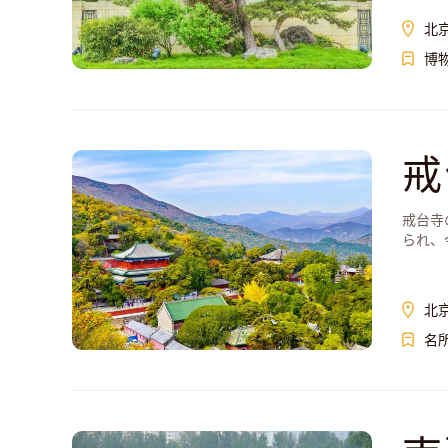
北
博
戒
戒台寺
られ、
付けた
北
名