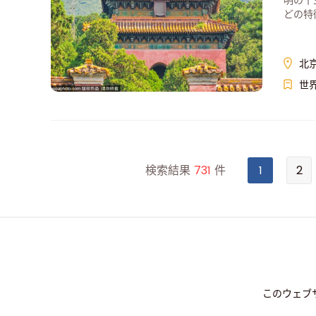
明の十
どの特
北
世
検索結果
731
件
1
2
このウェブ