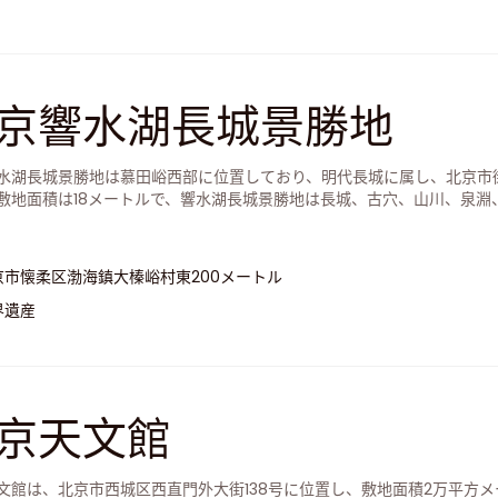
京響水湖長城景勝地
水湖長城景勝地は慕田峪西部に位置しており、明代長城に属し、北京市街
敷地面積は18メートルで、響水湖長城景勝地は長城、古穴、山川、泉淵
然資源に恵まれて、秀麗な観光地である。
京市懐柔区渤海鎮大榛峪村東200メートル
界遺産
京天文館
文館は、北京市西城区西直門外大街138号に位置し、敷地面積2万平方メ