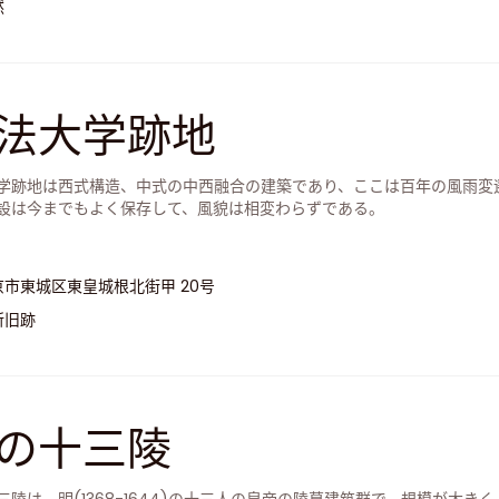
然
法大学跡地
学跡地は西式構造、中式の中西融合の建築であり、ここは百年の風雨変
設は今までもよく保存して、風貌は相変わらずである。
京市東城区東皇城根北街甲 20号
所旧跡
の十三陵