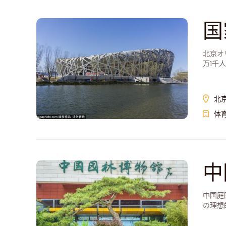
国
北京オ
万1千
北
体
中
中国庭
の理想
し、中