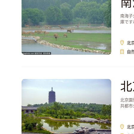
南
南海子
庫です
北
自
北
北京園
共都市
北