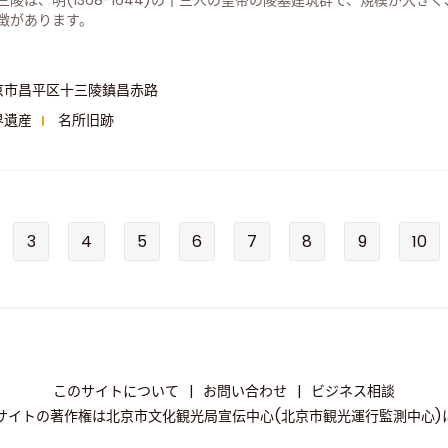
三陵は、明(1368-1644)の十三人の皇帝の陵墓建筑群で、規模が大
徴があります。
京市昌平区十三陵鎮昌赤路
界遺産
名所旧跡
3
4
5
6
7
8
9
10
このサイトについて
|
お問い合わせ
|
ビジネス相談
サイトの著作権は北京市文化観光局宣伝中心(北京市観光運行監測中心)