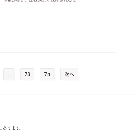
きく、体系が揃い、比較的よく保存されるな
...
73
74
次へ
にあります。