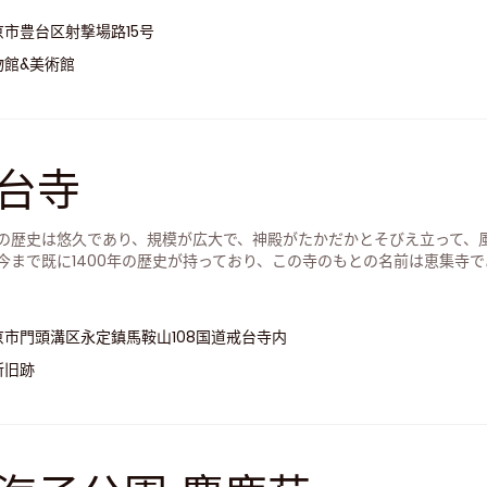
京市豊台区射撃場路15号
物館&美術館
台寺
の歴史は悠久であり、規模が広大で、神殿がたかだかとそびえ立って、風
今まで既に1400年の歴史が持っており、この寺のもとの名前は恵集寺
。
京市門頭溝区永定鎮馬鞍山108国道戒台寺内
所旧跡