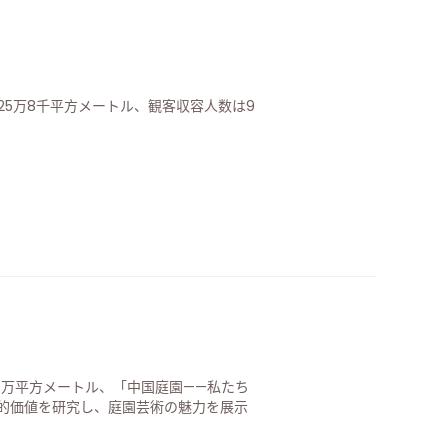
25万8千平方メートル、観客収容人数は9
5万平方メートル、「中国庭園——私たち
的価値を研究し、庭園芸術の魅力を展示