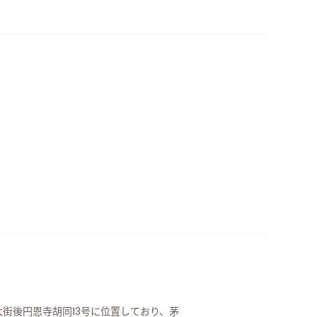
街後円恩寺胡同13号に位置しており、茅