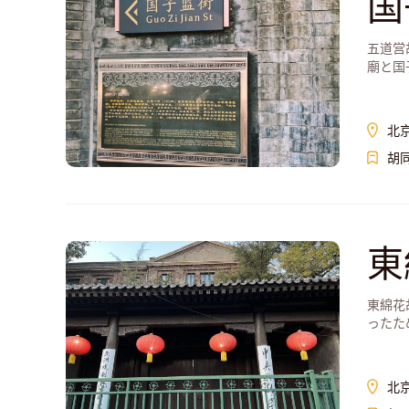
国
五道営
廟と国
北
胡
東
東綿花
ったた
北