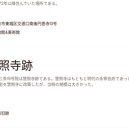
972年以降住んでいた場所である。
京市東城区交道口南後円恩寺13号
物館&美術館
照寺跡
三条19号院は慧照寺跡である。慧照寺はもともと明代の永寧伯府であった
宅を慧照寺に改築したが、当時の規模は大きかった。
所旧跡