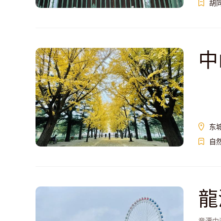
胡
中
东
自
龍