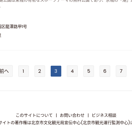
湖公園は東城の有名なスポーツテーマの無料公園であり、京城の「潮」
。
城区龍潭路甲1号
然
前へ
1
2
3
4
5
6
7
このサイトについて
|
お問い合わせ
|
ビジネス相談
サイトの著作権は北京市文化観光局宣伝中心(北京市観光運行監測中心)