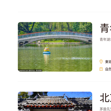
青
青年湖
東
自
北
茅盾先