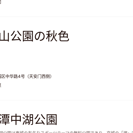
同
山公園の秋色
城区中华路4号（天安门西侧）
然
潭中湖公園