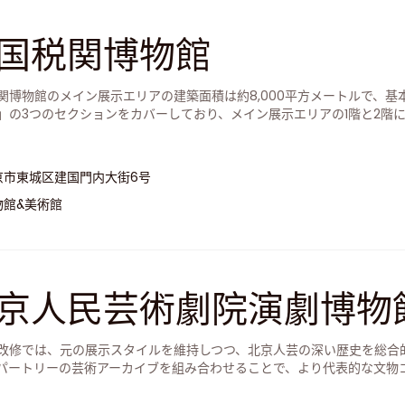
国税関博物館
関博物館のメイン展示エリアの建築面積は約8,000平方メートルで、
」の3つのセクションをカバーしており、メイン展示エリアの1階と2階
京市東城区建国門内大街6号
物館&美術館
京人民芸術劇院演劇博物
改修では、元の展示スタイルを維持しつつ、北京人芸の深い歴史を総合
パートリーの芸術アーカイブを組み合わせることで、より代表的な文物
人材育成、施設建設、演劇普及、研究成果などにおける北京人芸の活力