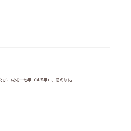
が、成化十七年（1481年）、僧の庭佑