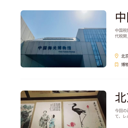
中
中国税
代税関
北
博
北
今回の
て、レ
交流、