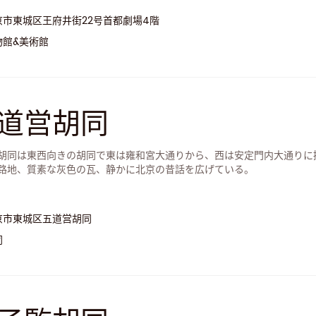
京市東城区王府井街22号首都劇場4階
物館&美術館
道営胡同
胡同は東西向きの胡同で東は雍和宮大通りから、西は安定門内大通りに
路地、質素な灰色の瓦、静かに北京の昔話を広げている。
京市東城区五道営胡同
同