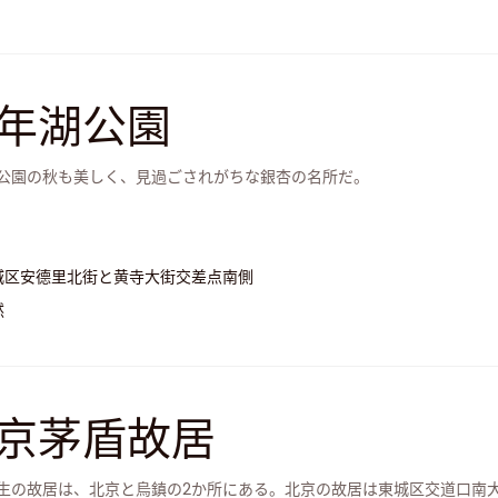
年湖公園
公園の秋も美しく、見過ごされがちな銀杏の名所だ。
城区安德里北街と黄寺大街交差点南側
然
京茅盾故居
生の故居は、北京と烏鎮の2か所にある。北京の故居は東城区交道口南大