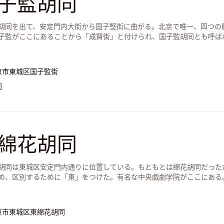
子監胡同
胡同を出て、安定門内大街から国子堅街に曲がる。北京で唯一、四つの
子監がここにあることから「成賢街」と付けられ、国子監胡同とも呼ば
京市東城区国子監街
同
綿花胡同
胡同は東城区安定門内通りに位置している。もともとは綿花胡同だった
め、区別するために「東」をつけた。有名な中央戯劇学院がここにある
京市東城区東綿花胡同