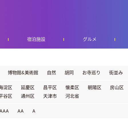
宿泊施設
グルメ
博物館&美術館
自然
胡同
お寺巡り
街並み
海淀区
延慶区
昌平区
懐柔区
朝陽区
房山区
平谷区
通州区
天津市
河北省
AAA
AA
A