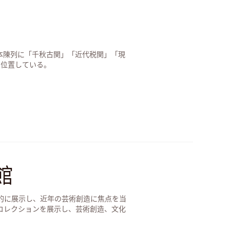
基本陳列に「千秋古関」「近代税関」「現
に位置している。
館
的に展示し、近年の芸術創造に焦点を当
コレクションを展示し、芸術創造、文化
を鮮明に示しています。