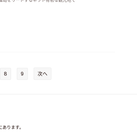
運动をリードするネット有名な観光地で
8
9
次へ
にあります。