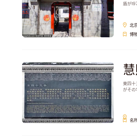
盾が1
北
博
慧
東四十
がその
名