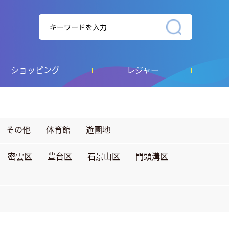
ショッピング
レジャー
その他
体育館
遊園地
密雲区
豊台区
石景山区
門頭溝区