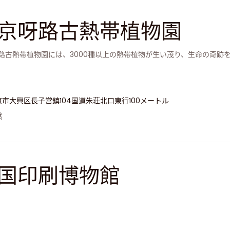
京呀路古熱帯植物園
路古熱帯植物園には、3000種以上の熱帯植物が生い茂り、生命の奇跡
京市大興区長子営鎮104国道朱荘北口東行100メートル
然
国印刷博物館