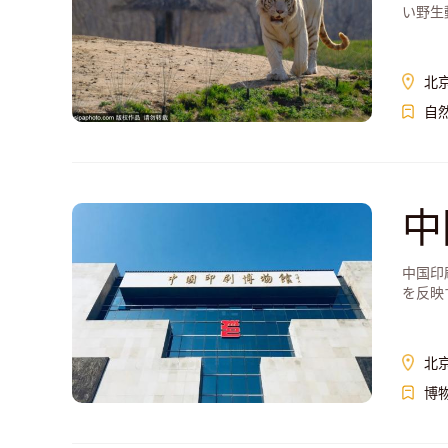
い野生
北
自
中
中国印
を反映
北
博