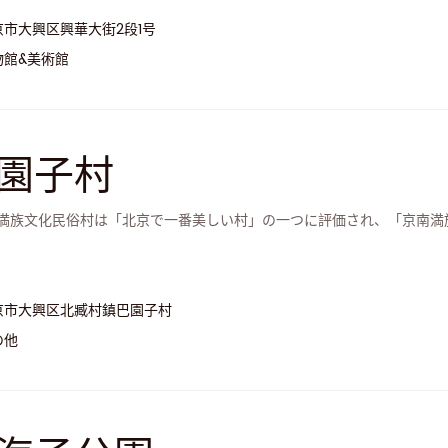
京市大興区興華大街2段1号
物館&美術館
園子村
満族文化民俗村は「北京で一番美しい村」の一つに評価され、「京南満
京市大興区北臧村鎮巴園子村
の他