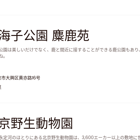
海子公園 麋鹿苑
公園は美しいだけでなく、鹿と間近に接することができる鹿公園もあり
ね。
京市大興区黄亦路16号
然
京野生動物園
永定河のほとりにある北京野生動物園は、3,600エーカー以上の敷地に世