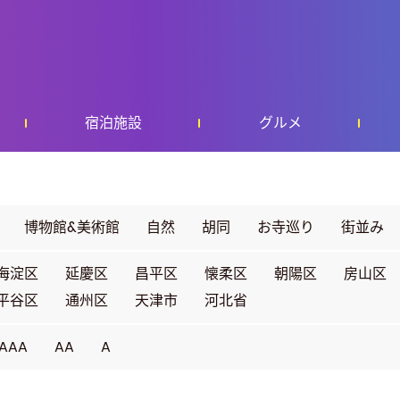
宿泊施設
グルメ
博物館&美術館
自然
胡同
お寺巡り
街並み
海淀区
延慶区
昌平区
懐柔区
朝陽区
房山区
平谷区
通州区
天津市
河北省
AAA
AA
A