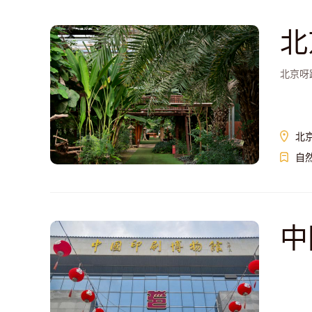
北
北京呀
北
自
中