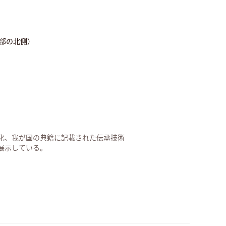
楽部の北側）
化、我が国の典籍に記載された伝承技術
展示している。