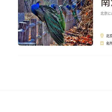
南
北京に
北
名