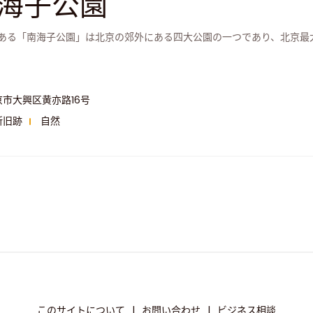
海子公園
ある「南海子公園」は北京の郊外にある四大公園の一つであり、北京最
京市大興区黄亦路16号
所旧跡
自然
このサイトについて
|
お問い合わせ
|
ビジネス相談