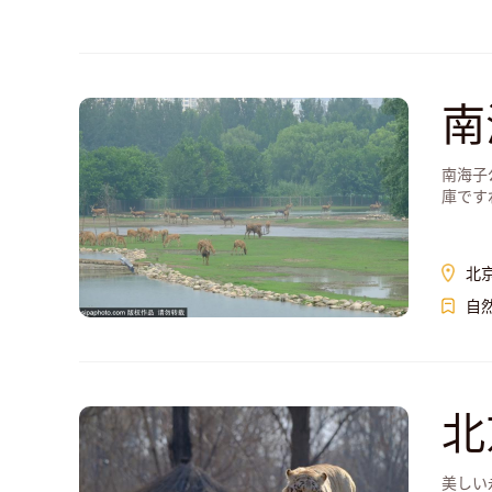
南
南海子
庫です
北
自
北
美しい