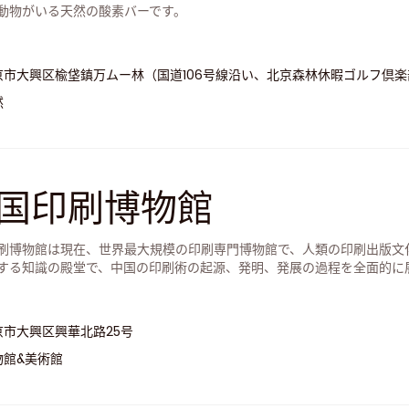
動物がいる天然の酸素バーです。
京市大興区楡垡鎮万ムー林（国道106号線沿い、北京森林休暇ゴルフ倶
然
国印刷博物館
刷博物館は現在、世界最大規模の印刷専門博物館で、人類の印刷出版文
する知識の殿堂で、中国の印刷術の起源、発明、発展の過程を全面的に
京市大興区興華北路25号
物館&美術館