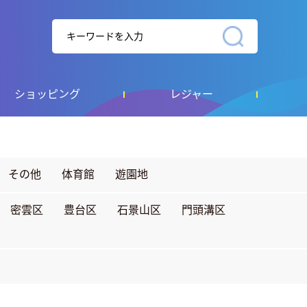
ショッピング
レジャー
その他
体育館
遊園地
密雲区
豊台区
石景山区
門頭溝区