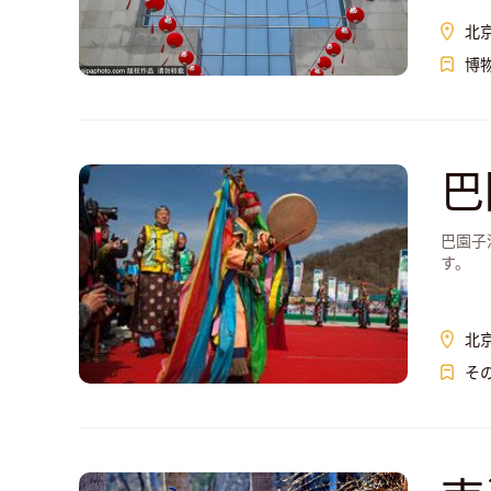
北
博
巴
巴園子
す。
北
そ