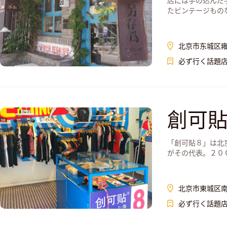
店には手の込んだ
たビンテージもの
北京市东城区雍
必ず行く話題
創可貼
「創可貼８」は北
がその代表。２０
北京市東城区
必ず行く話題