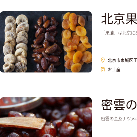
北京
「果脯」は北京に
北京市東城区王府
お土産
密雲
密雲の金糸ナツメ