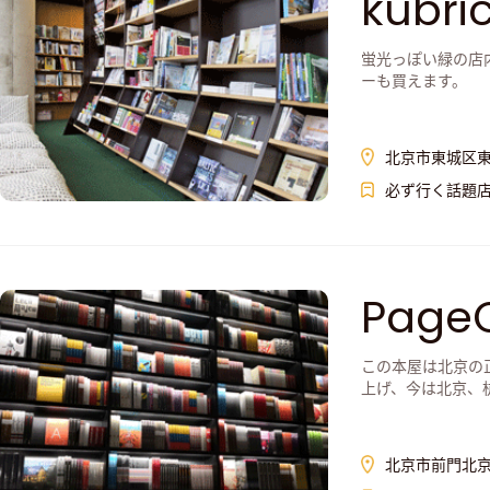
kubri
蛍光っぽい緑の店
ーも買えます。
北京市東城区東
必ず行く話題
Page
この本屋は北京の
上げ、今は北京、
北京市前門北京