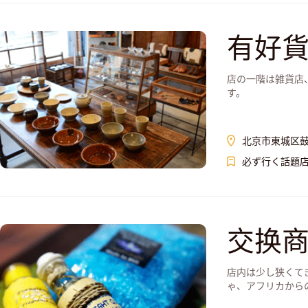
有好
店の一階は雑貨店
す。
北京市東城区鼓
必ず行く話題
交换商
店内は少し狭くて
ゃ、アフリカから