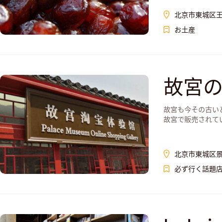
北京市東城区王府
お土産
故宮
故宮も今その古い
故宮で販売されて
北京市東城区
必ず行く話題