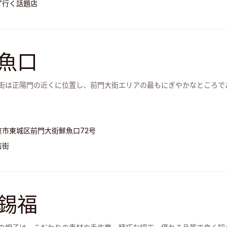
ず行く話題店
魚口
街は正陽門の近くに位置し、前門大街エリアの最もにぎやかなところで
京市東城区前門大街鮮魚口72号
店街
錫福