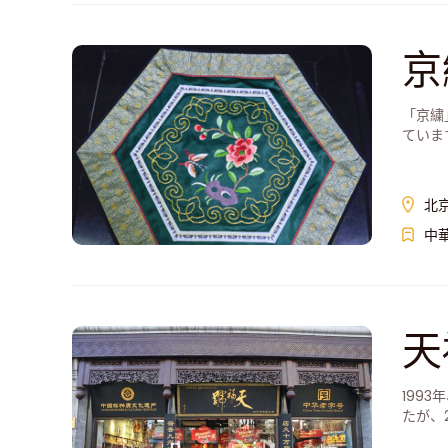
京
「京繍
ていま
北
中
天
199
たが、