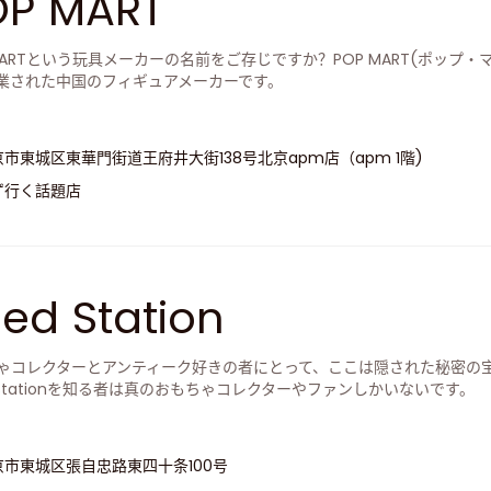
OP MART
 MARTという玩具メーカーの名前をご存じですか？POP MART(ポップ
業された中国のフィギュアメーカーです。
京市東城区東華門街道王府井大街138号北京apm店（apm 1階)
ず行く話題店
ed Station
ゃコレクターとアンティーク好きの者にとって、ここは隠された秘密の
d Stationを知る者は真のおもちゃコレクターやファンしかいないです。
京市東城区張自忠路東四十条100号