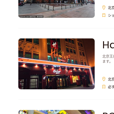
北
シ
H
北京王
ます。
北
必