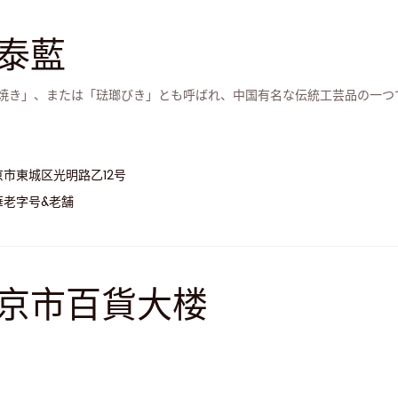
泰藍
焼き」、または「琺瑯びき」とも呼ばれ、中国有名な伝統工芸品の一つ
京市東城区光明路乙12号
華老字号&老舗
京市百貨大楼