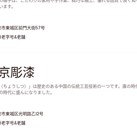
の帽子は、こだわりの素材や手作業、精巧な細工、優れる品質で良く知
います。
京市東城区前門大街57号
華老字号&老舗
京彫漆
（ちょうしつ）」は歴史のある中国の伝統工芸技術の一つです。唐の時
の時代に盛んになりました。
京市東城区光明路乙12号
華老字号&老舗