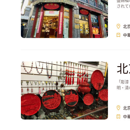
盛錫福
されて
北
中
北
「彫漆
明・清
北
中