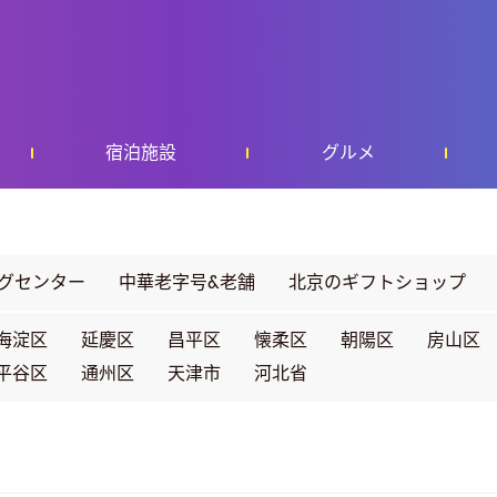
宿泊施設
グルメ
グセンター
中華老字号&老舗
北京のギフトショップ
海淀区
延慶区
昌平区
懐柔区
朝陽区
房山区
平谷区
通州区
天津市
河北省