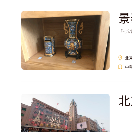
景
「七宝
北
中
北