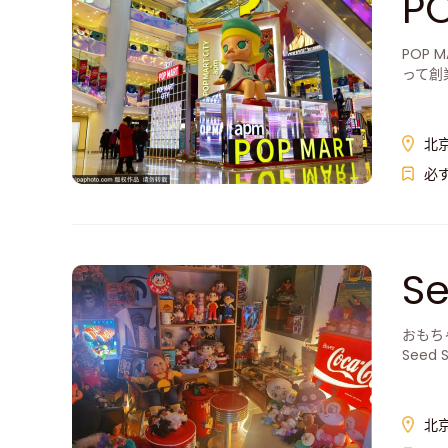
P
POP
って創
北
必
Se
おもち
See
北