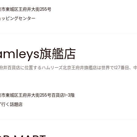
京市東城区王府井大街255号
ョッピングセンター
amleys旗艦店
府井百貨店に位置するハムリーズ北京王府井旗艦店は世界で127番目、
京市東城区王府井大街255号百貨店1-3階
ず行く話題店