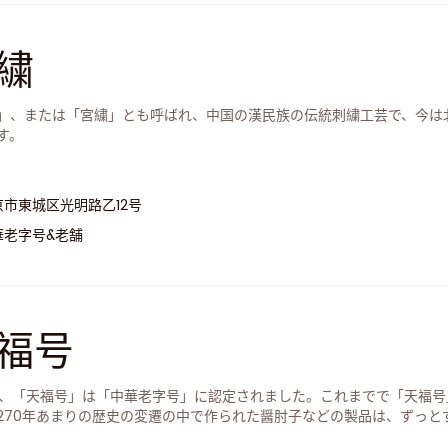
繍
」、または「宮繍」とも呼ばれ、中国の漢民族の伝統刺繍工芸で、今は
す。
京市東城区光明路乙12号
華老字号&老舗
福号
3年、「天福号」は「中華老字号」に認定されました。これまでで「天福
270年あまりの歴史の変遷の中で作られた醤肘子などの製品は、ずっと