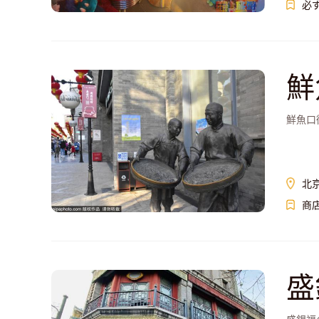
必
鮮
鮮魚口
北
商
盛